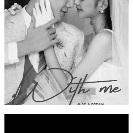
Ảnh cưới đẹp
Phim Trường M'S Town