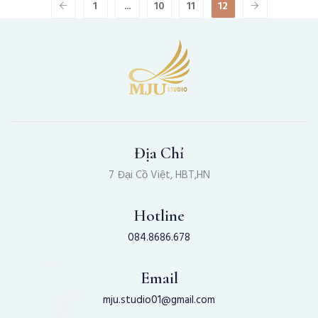
1
...
10
11
12
Địa Chỉ
7 Đại Cồ Việt, HBT,HN
Hotline
084.8686.678
Email
mju.studio01@gmail.com