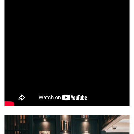
MV Cưới
MV Cưới - Hôn Anh By MJU
STUDIO