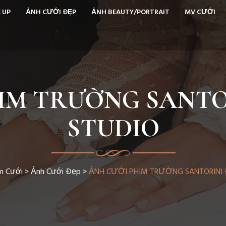
 UP
ẢNH CƯỚI ĐẸP
ẢNH BEAUTY/PORTRAIT
MV CƯỚI
IM TRƯỜNG SANTOR
STUDIO
m Cưới
>
Ảnh Cưới Đẹp
>
ẢNH CƯỚI PHIM TRƯỜNG SANTORINI 