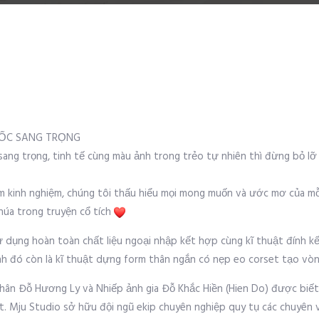
UỐC SANG TRỌNG
sang trọng, tinh tế cùng màu ảnh trong trẻo tự nhiên thì đừng bỏ l
năm kinh nghiệm, chúng tôi thấu hiểu mọi mong muốn và ước mơ của mỗi
húa trong truyện cổ tích
ụng hoàn toàn chất liệu ngoại nhập kết hợp cùng kĩ thuật đính kết đ
ạnh đó còn là kĩ thuật dựng form thân ngắn có nẹp eo corset tạo vò
hân Đỗ Hương Ly và Nhiếp ảnh gia Đỗ Khắc Hiền (Hien Do) được biết
t. Mju Studio sở hữu đội ngũ ekip chuyên nghiệp quy tụ các chuyên 