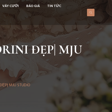
VÁY CƯỚI
BÁO GIÁ
TIN TỨC
INI ĐẸP| MJU
ĐẸP| MJU STUDIO