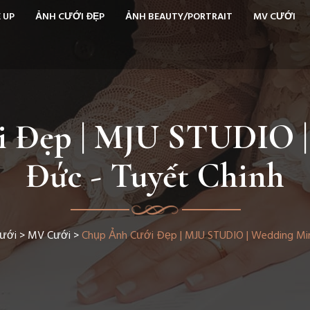
 UP
ẢNH CƯỚI ĐẸP
ẢNH BEAUTY/PORTRAIT
MV CƯỚI
 Đẹp | MJU STUDIO 
Đức - Tuyết Chinh
ưới
>
MV Cưới
>
Chụp Ảnh Cưới Đẹp | MJU STUDIO | Wedding Min