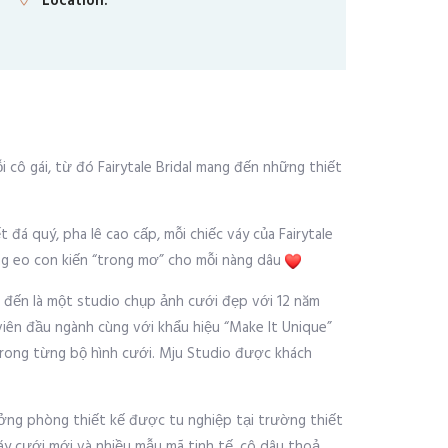
Location:
 cô gái, từ đó Fairytale Bridal mang đến những thiết
á quý, pha lê cao cấp, mỗi chiếc váy của Fairytale
ng eo con kiến “trong mơ” cho mỗi nàng dâu
 đến là một studio chụp ảnh cưới đẹp với 12 năm
viên đầu ngành cùng với khẩu hiệu “Make It Unique”
trong từng bộ hình cưới. Mju Studio được khách
rưởng phòng thiết kế được tu nghiệp tại trường thiết
áy cưới mới và nhiều mẫu mã tinh tế, cô dâu thoả