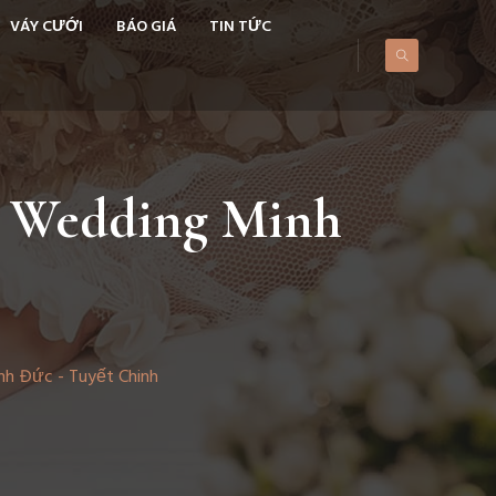
VÁY CƯỚI
BÁO GIÁ
TIN TỨC
| Wedding Minh
h Đức - Tuyết Chinh