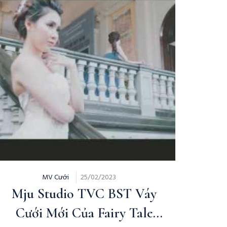
MV Cưới
25/02/2023
Mju Studio TVC BST Váy
Cưới Mới Của Fairy Tale