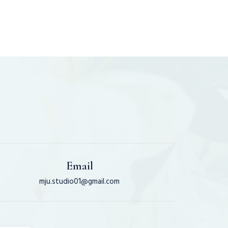
Bridal By Đỗ Hương Ly
Email
mju.studio01@gmail.com