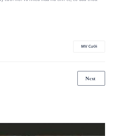
MV Cưới
Next