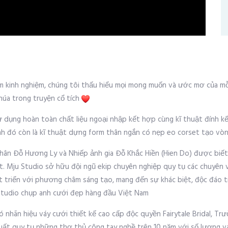
năm kinh nghiệm, chúng tôi thấu hiểu mọi mong muốn và ước mơ của mỗi
húa trong truyện cổ tích
ụng hoàn toàn chất liệu ngoại nhập kết hợp cùng kĩ thuật đính kết đ
ạnh đó còn là kĩ thuật dựng form thân ngắn có nẹp eo corset tạo vò
hân Đỗ Hương Ly và Nhiếp ảnh gia Đỗ Khắc Hiền (Hien Do) được biết
t. Mju Studio sở hữu đội ngũ ekip chuyên nghiệp quy tụ các chuyên 
át triển với phương châm sáng tạo, mang đến sự khác biệt, độc đáo 
 studio chụp anh cưới đẹp hàng đầu Việt Nam
ó nhãn hiệu váy cưới thiết kế cao cấp độc quyền Fairytale Bridal, T
xuất quy tụ những thợ thủ công tay nghề trên 10 năm với số lượng v