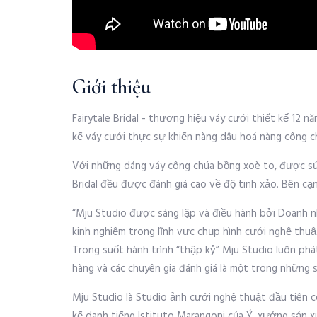
Giới thiệu
Fairytale Bridal - thương hiệu váy cưới thiết kế 12 
kế váy cưới thực sự khiến nàng dâu hoá nàng công c
Với những dáng váy công chúa bồng xoè to, được sử d
Bridal đều được đánh giá cao về độ tinh xảo. Bên c
“Mju Studio được sáng lập và điều hành bởi Doanh n
kinh nghiệm trong lĩnh vực chụp hình cưới nghệ thuậ
Trong suốt hành trình “thập kỷ” Mju Studio luôn ph
hàng và các chuyên gia đánh giá là một trong những
Mju Studio là Studio ảnh cưới nghệ thuật đầu tiên c
kế danh tiếng Istituto Marangoni của Ý, xưởng sản 