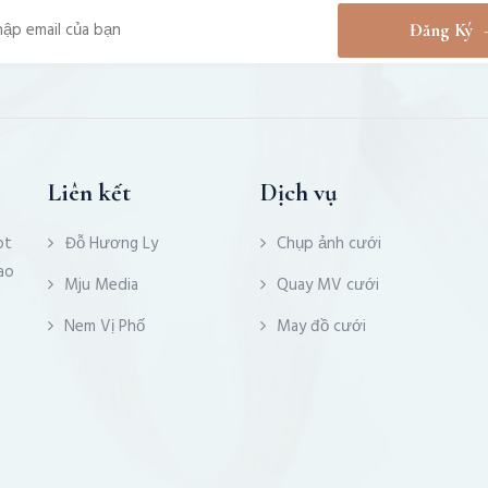
Đăng Ký
Liên kết
Dịch vụ
pt
Đỗ Hương Ly
Chụp ảnh cưới
ao
Mju Media
Quay MV cưới
Nem Vị Phố
May đồ cưới