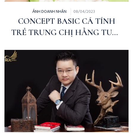
ẢNH DOANH NHÂN
08/04/2023
CONCEPT BASIC CÁ TÍNH
TRẺ TRUNG CHỊ HẰNG TUN |
MJU STUDIO