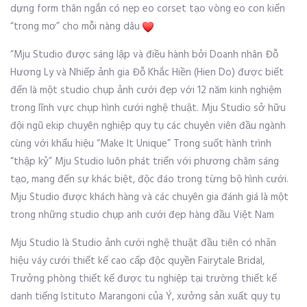
dựng form thân ngắn có nẹp eo corset tạo vòng eo con kiến
“trong mơ” cho mỗi nàng dâu
“Mju Studio được sáng lập và điều hành bởi Doanh nhân Đỗ
Hương Ly và Nhiếp ảnh gia Đỗ Khắc Hiền (Hien Do) được biết
đến là một studio chụp ảnh cưới đẹp với 12 năm kinh nghiệm
trong lĩnh vực chụp hình cưới nghệ thuật. Mju Studio sở hữu
đội ngũ ekip chuyên nghiệp quy tụ các chuyên viên đầu ngành
cùng với khẩu hiệu “Make It Unique” Trong suốt hành trình
“thập kỷ” Mju Studio luôn phát triển với phương châm sáng
tạo, mang đến sự khác biệt, độc đáo trong từng bộ hình cưới.
Mju Studio được khách hàng và các chuyên gia đánh giá là một
trong những studio chụp anh cưới đẹp hàng đầu Việt Nam
Mju Studio là Studio ảnh cưới nghệ thuật đầu tiên có nhãn
hiệu váy cưới thiết kế cao cấp độc quyền Fairytale Bridal,
Trưởng phòng thiết kế được tu nghiệp tại trường thiết kế
danh tiếng Istituto Marangoni của Ý, xưởng sản xuất quy tụ