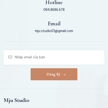
Hotline
084.8686.678
Email
mju.studio01@gmail.com
Đăng Ký
Mju Studio