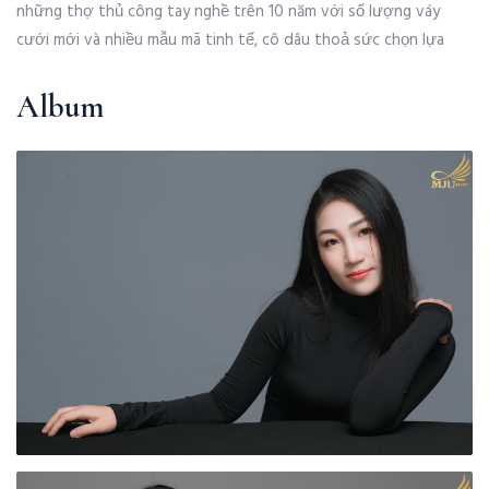
những thợ thủ công tay nghề trên 10 năm với số lượng váy
cưới mới và nhiều mẫu mã tinh tế, cô dâu thoả sức chọn lựa
Album