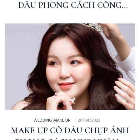
DÂU PHONG CÁCH CÔNG
CHÚA NGỌT NGÀO
WEDDING MAKE UP
20/04/2023
MAKE UP CÔ DÂU CHỤP ẢNH