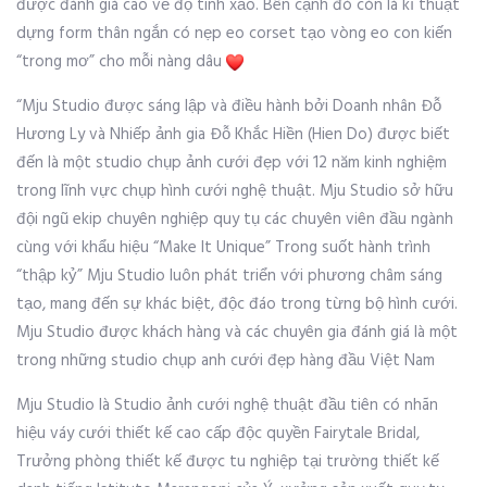
được đánh giá cao về độ tinh xảo. Bên cạnh đó còn là kĩ thuật
dựng form thân ngắn có nẹp eo corset tạo vòng eo con kiến
“trong mơ” cho mỗi nàng dâu
“Mju Studio được sáng lập và điều hành bởi Doanh nhân Đỗ
Hương Ly và Nhiếp ảnh gia Đỗ Khắc Hiền (Hien Do) được biết
đến là một studio chụp ảnh cưới đẹp với 12 năm kinh nghiệm
trong lĩnh vực chụp hình cưới nghệ thuật. Mju Studio sở hữu
đội ngũ ekip chuyên nghiệp quy tụ các chuyên viên đầu ngành
cùng với khẩu hiệu “Make It Unique” Trong suốt hành trình
“thập kỷ” Mju Studio luôn phát triển với phương châm sáng
tạo, mang đến sự khác biệt, độc đáo trong từng bộ hình cưới.
Mju Studio được khách hàng và các chuyên gia đánh giá là một
trong những studio chụp anh cưới đẹp hàng đầu Việt Nam
Mju Studio là Studio ảnh cưới nghệ thuật đầu tiên có nhãn
hiệu váy cưới thiết kế cao cấp độc quyền Fairytale Bridal,
Trưởng phòng thiết kế được tu nghiệp tại trường thiết kế