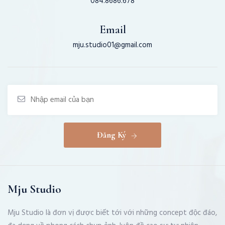
084.8686.678
Email
mju.studio01@gmail.com
Đăng Ký
Mju Studio
Mju Studio là đơn vị được biết tới với những concept độc đáo,