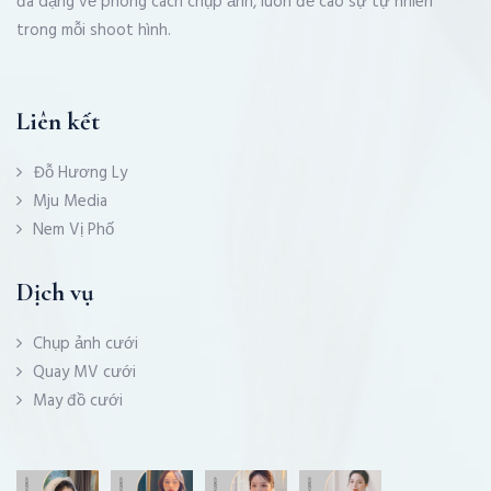
đa dạng về phong cách chụp ảnh, luôn đề cao sự tự nhiên
trong mỗi shoot hình.
Liên kết
Đỗ Hương Ly
Mju Media
Nem Vị Phố
Dịch vụ
Chụp ảnh cưới
Quay MV cưới
May đồ cưới