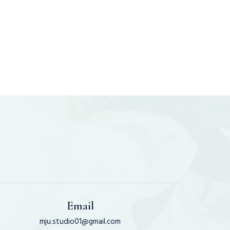
Y
CHỤP ẢNH
P
TONE CAM
ĐÀO CUỐN
HÚT
Email
mju.studio01@gmail.com