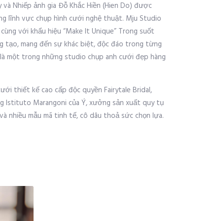
 và Nhiếp ảnh gia Đỗ Khắc Hiền (Hien Do) được
ng lĩnh vực chụp hình cưới nghệ thuật. Mju Studio
 cùng với khẩu hiệu “Make It Unique” Trong suốt
ng tạo, mang đến sự khác biệt, độc đáo trong từng
á là một trong những studio chụp anh cưới đẹp hàng
ới thiết kế cao cấp độc quyền Fairytale Bridal,
g Istituto Marangoni của Ý, xưởng sản xuất quy tụ
à nhiều mẫu mã tinh tế, cô dâu thoả sức chọn lựa.