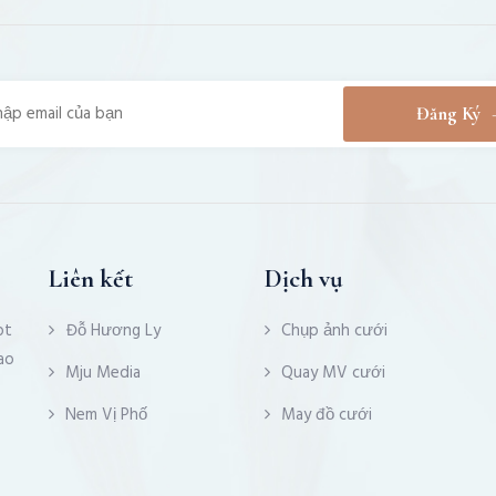
Đăng Ký
Liên kết
Dịch vụ
pt
Đỗ Hương Ly
Chụp ảnh cưới
ao
Mju Media
Quay MV cưới
Nem Vị Phố
May đồ cưới