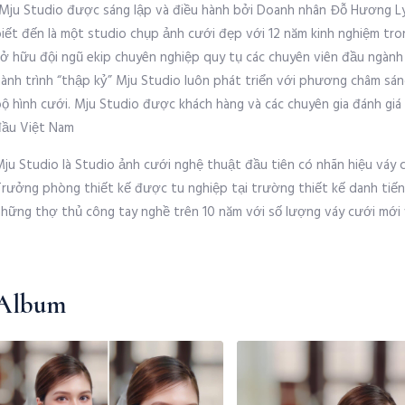
“Mju Studio được sáng lập và điều hành bởi Doanh nhân Đỗ Hương Ly
biết đến là một studio chụp ảnh cưới đẹp với 12 năm kinh nghiệm tro
sở hữu đội ngũ ekip chuyên nghiệp quy tụ các chuyên viên đầu ngành
hành trình “thập kỷ” Mju Studio luôn phát triển với phương châm sá
bộ hình cưới. Mju Studio được khách hàng và các chuyên gia đánh gi
đầu Việt Nam
ju Studio là Studio ảnh cưới nghệ thuật đầu tiên có nhãn hiệu váy cư
Trưởng phòng thiết kế được tu nghiệp tại trường thiết kế danh tiến
những thợ thủ công tay nghề trên 10 năm với số lượng váy cưới mới v
Album