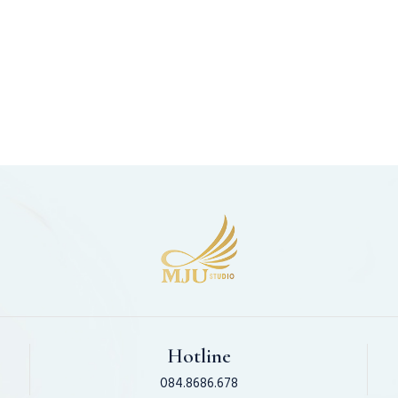
DÀNH CHO CÔ
DÂU NGÀ
DÂU BUỔI
CƯỚI ĐẸ
CHỤP BY
MJUSTUDIO
Hotline
084.8686.678