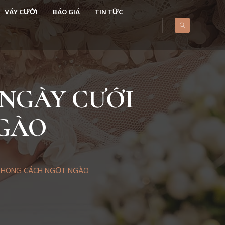
VÁY CƯỚI
BÁO GIÁ
TIN TỨC
 NGÀY CƯỚI
GÀO
 PHONG CÁCH NGỌT NGÀO