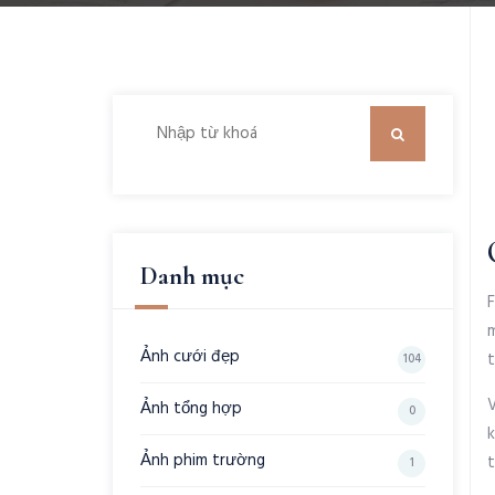
Danh mục
F
m
Ảnh cưới đẹp
104
Ảnh tổng hợp
0
k
Ảnh phim trường
1