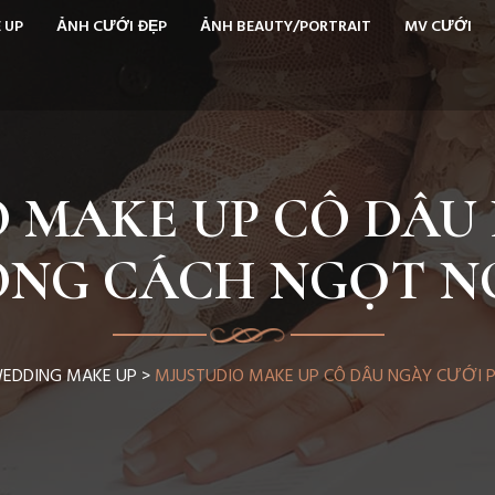
 UP
ẢNH CƯỚI ĐẸP
ẢNH BEAUTY/PORTRAIT
MV CƯỚI
 MAKE UP CÔ DÂU
ONG CÁCH NGỌT N
EDDING MAKE UP
>
MJUSTUDIO MAKE UP CÔ DÂU NGÀY CƯỚI