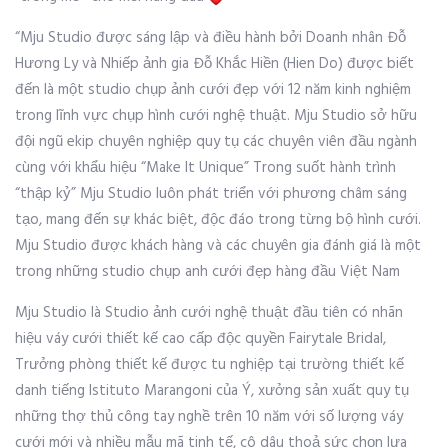
“Mju Studio được sáng lập và điều hành bởi Doanh nhân Đỗ
Hương Ly và Nhiếp ảnh gia Đỗ Khắc Hiền (Hien Do) được biết
đến là một studio chụp ảnh cưới đẹp với 12 năm kinh nghiệm
trong lĩnh vực chụp hình cưới nghệ thuật. Mju Studio sở hữu
đội ngũ ekip chuyên nghiệp quy tụ các chuyên viên đầu ngành
cùng với khẩu hiệu “Make It Unique” Trong suốt hành trình
“thập kỷ” Mju Studio luôn phát triển với phương châm sáng
tạo, mang đến sự khác biệt, độc đáo trong từng bộ hình cưới.
Mju Studio được khách hàng và các chuyên gia đánh giá là một
trong những studio chụp anh cưới đẹp hàng đầu Việt Nam
Mju Studio là Studio ảnh cưới nghệ thuật đầu tiên có nhãn
hiệu váy cưới thiết kế cao cấp độc quyền Fairytale Bridal,
Trưởng phòng thiết kế được tu nghiệp tại trường thiết kế
danh tiếng Istituto Marangoni của Ý, xưởng sản xuất quy tụ
những thợ thủ công tay nghề trên 10 năm với số lượng váy
cưới mới và nhiều mẫu mã tinh tế, cô dâu thoả sức chọn lựa