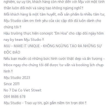
nghiệm, sự uy tín, khách hàng còn nhớ đến với Mju với một tinh
thần luôn đổi mới và sáng tạo không ngừng nghỉ !!
Mỗi khách hàng là một tâm huyết, mỗi sản phẩm là nhiều tâm tư,
Mju Studio cảm ơn tình yêu của các cặp đôi đã luôn dành cho
chúng tôi !!
Hậu trường thực hiện concept “Em Hoa” cho cặp đôi ngày hôm
nay by team Mju Studio !!
MJU - MAKE IT UNIQUE - KHÔNG NGỪNG TẠO RA NHỮNG SỰ
ĐỘC ĐÁO
Nếu bạn muốn có những bức hình cưới thật đẹp và ấn tượng -
Inbox ngay cho chúng tôi để được tư vấn và booking lịch chụp
hình !!
Mju Studio 2023
Since 2011
No 7 Dai Co Viet Street
084 8686 678
Mju Studio - Trao uy tín, gửi gắm niềm tin trọn đời !!