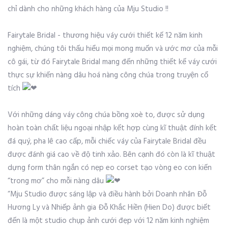
chỉ dành cho những khách hàng của Mju Studio !!
Fairytale Bridal - thương hiệu váy cưới thiết kế 12 năm kinh
nghiệm, chúng tôi thấu hiểu mọi mong muốn và ước mơ của mỗi
cô gái, từ đó Fairytale Bridal mang đến những thiết kế váy cưới
thực sự khiến nàng dâu hoá nàng công chúa trong truyện cổ
tích
Với những dáng váy công chúa bồng xoè to, được sử dụng
hoàn toàn chất liệu ngoại nhập kết hợp cùng kĩ thuật đính kết
đá quý, pha lê cao cấp, mỗi chiếc váy của Fairytale Bridal đều
được đánh giá cao về độ tinh xảo. Bên cạnh đó còn là kĩ thuật
dựng form thân ngắn có nẹp eo corset tạo vòng eo con kiến
“trong mơ” cho mỗi nàng dâu
“Mju Studio được sáng lập và điều hành bởi Doanh nhân Đỗ
Hương Ly và Nhiếp ảnh gia Đỗ Khắc Hiền (Hien Do) được biết
đến là một studio chụp ảnh cưới đẹp với 12 năm kinh nghiệm