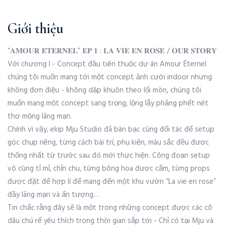
Giới thiệu
“𝐀𝐌𝐎𝐔𝐑 𝐄́𝐓𝐄𝐑𝐍𝐄𝐋” 𝐄𝐏 𝟏 : 𝐋𝐀 𝐕𝐈𝐄 𝐄𝐍 𝐑𝐎𝐒𝐄 / 𝐎𝐔𝐑 𝐒𝐓𝐎𝐑𝐘
Với chương I - Concept đầu tiên thuộc dự án Amour Éternel
chúng tôi muốn mang tới một concept ảnh cưới indoor nhưng
không đơn điệu - không dập khuôn theo lối mòn, chúng tôi
muốn mang một concept sang trọng, lộng lẫy phảng phết nét
thơ mộng lãng mạn.
Chính vì vậy, ekip Mju Studio đã bàn bạc cùng đối tác để setup
góc chụp riêng, từng cách bài trí, phụ kiện, màu sắc đều được
thống nhất từ trước sau đó mới thực hiện. Công đoạn setup
vô cùng tỉ mỉ, chỉn chu, từng bông hoa được cắm, từng props
được đặt để hợp lí để mang đến một khu vườn “La vie en rose”
đầy lãng mạn và ấn tượng…
Tin chắc rằng đây sẽ là một trong những concept được các cô
dâu chú rể yêu thích trong thời gian sắp tới - Chỉ có tại Mju và