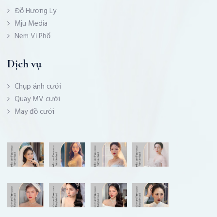
Đỗ Hương Ly
Mju Media
Nem Vị Phố
Dịch vụ
Chụp ảnh cưới
Quay MV cưới
May đồ cưới