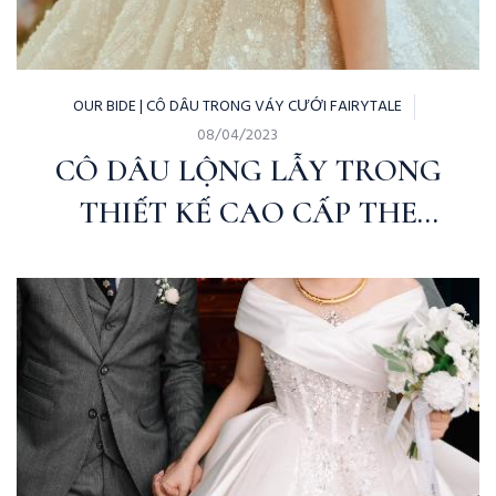
OUR BIDE | CÔ DÂU TRONG VÁY CƯỚI FAIRYTALE
08/04/2023
CÔ DÂU LỘNG LẪY TRONG
THIẾT KẾ CAO CẤP THE
QUEEN BY FAIRYTALE
BRIDAL & MJU STUDIO