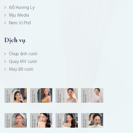
Đỗ Hương Ly
Mju Media
Nem Vị Phố
Dịch vụ
Chụp ảnh cưới
Quay MV cưới
May đồ cưới