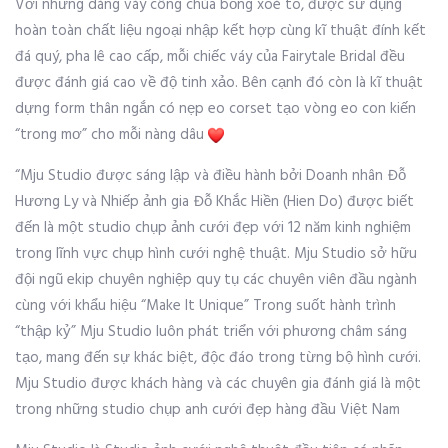
Với những dáng váy công chúa bồng xoè to, được sử dụng
hoàn toàn chất liệu ngoại nhập kết hợp cùng kĩ thuật đính kết
đá quý, pha lê cao cấp, mỗi chiếc váy của Fairytale Bridal đều
được đánh giá cao về độ tinh xảo. Bên cạnh đó còn là kĩ thuật
dựng form thân ngắn có nẹp eo corset tạo vòng eo con kiến
“trong mơ” cho mỗi nàng dâu
“Mju Studio được sáng lập và điều hành bởi Doanh nhân Đỗ
Hương Ly và Nhiếp ảnh gia Đỗ Khắc Hiền (Hien Do) được biết
đến là một studio chụp ảnh cưới đẹp với 12 năm kinh nghiệm
trong lĩnh vực chụp hình cưới nghệ thuật. Mju Studio sở hữu
đội ngũ ekip chuyên nghiệp quy tụ các chuyên viên đầu ngành
cùng với khẩu hiệu “Make It Unique” Trong suốt hành trình
“thập kỷ” Mju Studio luôn phát triển với phương châm sáng
tạo, mang đến sự khác biệt, độc đáo trong từng bộ hình cưới.
Mju Studio được khách hàng và các chuyên gia đánh giá là một
trong những studio chụp anh cưới đẹp hàng đầu Việt Nam