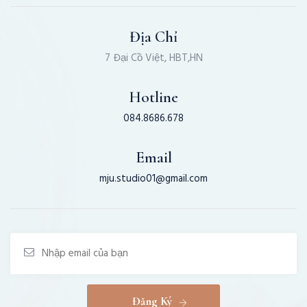
Địa Chỉ
7 Đại Cồ Việt, HBT,HN
Hotline
084.8686.678
Email
mju.studio01@gmail.com
Đăng Ký