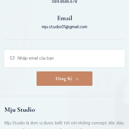
084.8686.678
Email
mju.studio01@gmail.com
Đăng Ký
Mju Studio
Mju Studio là đơn vị được biết tới với những concept độc đáo,