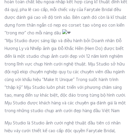
hoàn toàn chất liệu ngoại nhập kết hợp cùng kĩ thuật đính kết
đá quý, pha lê cao cấp, mỗi chiếc váy của Fairytale Bridal đều
được đánh giá cao về độ tinh xảo. Bên cạnh đó còn là kĩ thuật
dựng form thân ngắn có nẹp eo corset tạo vòng eo con kiến
“trong mơ” cho mỗi nàng dâu
“Mju Studio được sáng lập và điều hành bởi Doanh nhân Đỗ
Hương Ly và Nhiếp ảnh gia Đỗ Khắc Hiền (Hien Do) được biết
đến là một studio chụp ảnh cưới đẹp với 12 năm kinh nghiệm
trong lĩnh vực chụp hình cưới nghệ thuật. Mju Studio sở hữu
đội ngũ ekip chuyên nghiệp quy tụ các chuyên viên đầu ngành
cùng với khẩu hiệu “Make It Unique” Trong suốt hành trình
“thập kỷ” Mju Studio luôn phát triển với phương châm sáng
tạo, mang đến sự khác biệt, độc đáo trong từng bộ hình cưới.
Mju Studio được khách hàng và các chuyên gia đánh giá là một
trong những studio chụp anh cưới đẹp hàng đầu Việt Nam
Mju Studio là Studio ảnh cưới nghệ thuật đầu tiên có nhãn
hiệu váy cưới thiết kế cao cấp độc quyền Fairytale Bridal,