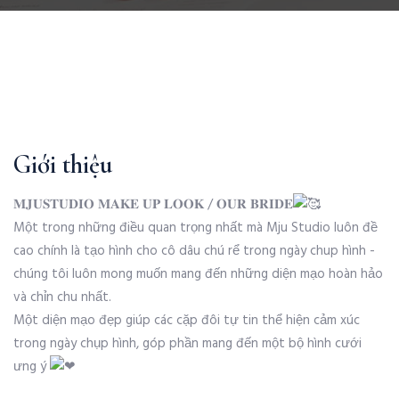
Giới thiệu
𝐌𝐉𝐔𝐒𝐓𝐔𝐃𝐈𝐎 𝐌𝐀𝐊𝐄 𝐔𝐏 𝐋𝐎𝐎𝐊 / 𝐎𝐔𝐑 𝐁𝐑𝐈𝐃𝐄
Một trong những điều quan trọng nhất mà Mju Studio luôn đề
cao chính là tạo hình cho cô dâu chú rể trong ngày chup hình -
chúng tôi luôn mong muốn mang đến những diện mạo hoàn hảo
và chỉn chu nhất.
Một diện mạo đẹp giúp các cặp đôi tự tin thể hiện cảm xúc
trong ngày chụp hình, góp phần mang đến một bộ hình cưới
ưng ý