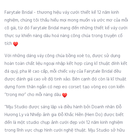
Fairytale Bridal - thương hiệu váy cưới thiết kế 12 năm kinh
nghiệm, chúng tôi thấu hiểu mọi mong muốn và ước mơ của mỗi
cô gái, từ đó Fairytale Bridal mang đến những thiết kế váy cưới
thực sự khiến nàng dâu hoá nàng công chúa trong truyện cổ
tích
Với những dáng váy công chúa bồng xoè to, được sử dụng
hoàn toàn chất liệu ngoại nhập kết hợp cùng kĩ thuật đính kết
đá quý, pha lê cao cấp, mỗi chiếc váy của Fairytale Bridal đều
được đánh giá cao về độ tinh xảo. Bên cạnh đó còn là kĩ thuật
dựng form thân ngắn có nẹp eo corset tạo vòng eo con kiến
“trong mơ” cho mỗi nàng dâu
“Mju Studio được sáng lập và điều hành bởi Doanh nhân Đỗ
Hương Ly và Nhiếp ảnh gia Đỗ Khắc Hiền (Hien Do) được biết
đến là một studio chụp ảnh cưới đẹp với 12 năm kinh nghiệm
trong lĩnh vực chụp hình cưới nghệ thuật. Mju Studio sở hữu