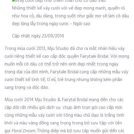
Những thiết kế váy cưới với vẻ đẹp mong manh, quyến rũ
như hoa cỏ, dịu dàng, trong suốt như giấc mơ sẽ làm cô dâu
đẹp lộng lẫy trong ngày cưới. - Ngôi sao
Cập nhật ngày 23/09/2014
Trong mùa cưới 2013, Mju Studio đã cho ra mắt nhãn hiệu váy
cưới riêng thiết kế cao cấp độc quyền Fairytale Bridal. Với mong
muốn mỗi cô dâu có thể trở nên xinh đẹp nhất trong ngày
trọng đại của đời mình, Fairytale Bridal cung cấp những mẫu váy
cưới thiết kế tinh tế, tỉ mỉ, trẻ trung nhưng không kém phần
sang trọng và độc đáo.
Mùa cưới 2014 Mju Studio & Fairytal Bridal mang đến cho các
cặp đôi rất nhiều gói dịch vụ chụp ảnh trọn gói cao cấp mới
cùng những mẫu váy cưới với tông màu chủ đạo là trắng tinh
khôi và màu vàng đồng sang trọng trong bộ sưu tập với tên
gọi
Floral Dream.
Thông điệp mà bộ sưu tập muốn gửi đến các