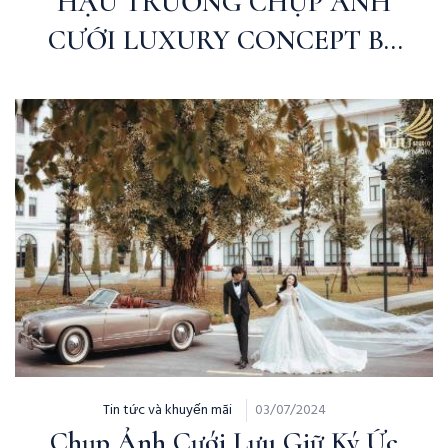
HẬU TRƯỜNG CHỤP ẢNH
CƯỚI LUXURY CONCEPT BY
MJU STUDIO
Tin tức và khuyến mãi
03/07/2024
Chụp Ảnh Cưới Lưu Giữ Ký Ức